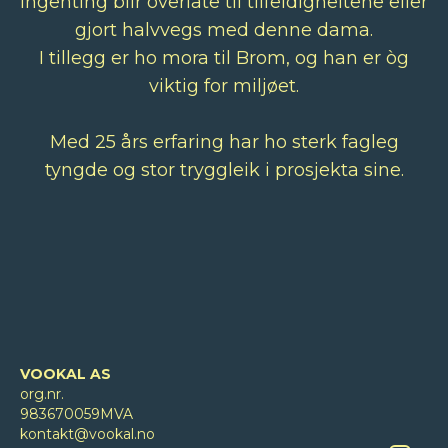
Ingenting blir overlate til tilfeldigheitene eller
gjort halvvegs med denne dama.
I tillegg er ho mora til
Brom
, og han er òg
viktig for miljøet.
Med 25 års erfaring har ho sterk fagleg
tyngde og stor tryggleik i prosjekta sine.
VOOKAL AS
org.nr.
983670059MVA
kontakt@vookal.no