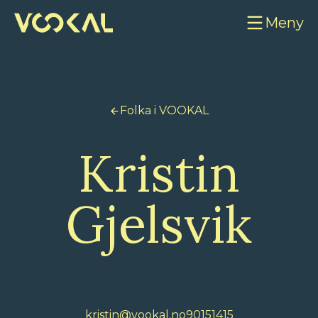
Meny
Folka i VOOKAL
Kristin
Gjelsvik
kristin@vookal.no
90151415