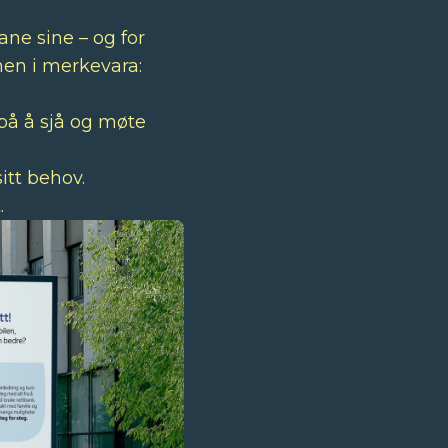
ne sine – og for
nen i merkevara:
 på å sjå og møte
itt behov.
.