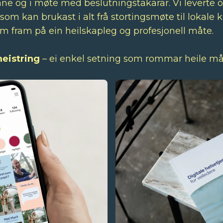
 og i møte med beslutningstakarar. Vi leverte 
m kan brukast i alt frå stortingsmøte til lokale ku
m fram på ein heilskapleg og profesjonell måte.
meistring
– ei enkel setning som rommar heile måle