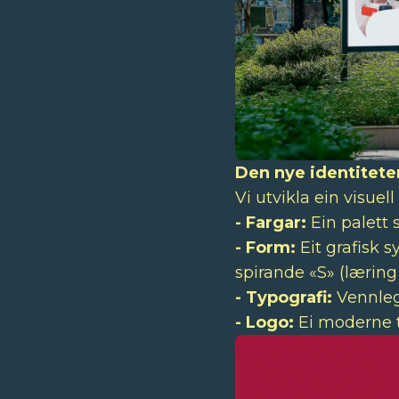
Den nye identitete
Vi utvikla ein visue
- Fargar:
Ein palett 
- Form:
Eit grafisk 
spirande «S» (læring 
- Typografi:
Vennleg,
- Logo:
Ei moderne t