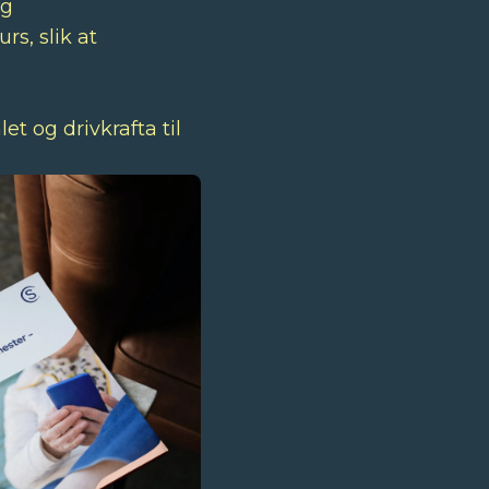
òg
rs, slik at
t og drivkrafta til