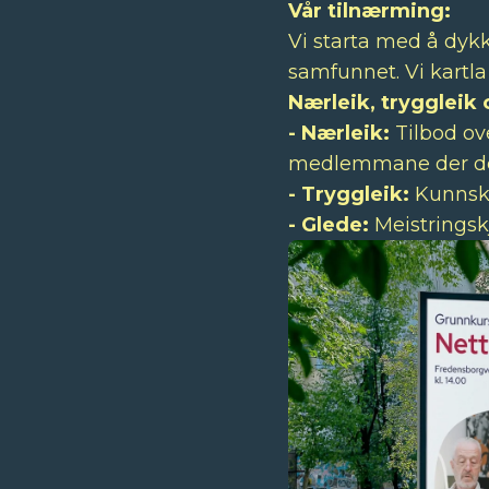
Vår tilnærming:
Vi starta med å dykk
samfunnet. Vi kartla
Nærleik, tryggleik
- Nærleik:
Tilbod ove
medlemmane der dei
- Tryggleik:
Kunnska
- Glede:
Meistringskj