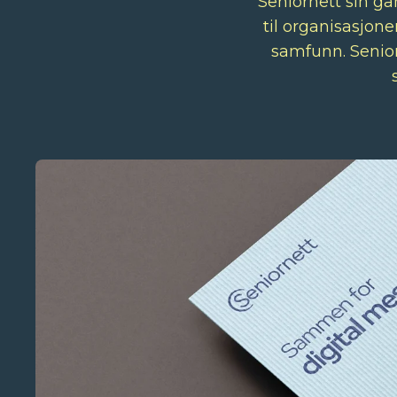
Seniornett sin ga
til organisasjone
samfunn. Seniorn