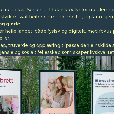
e ned i kva Seniornett faktisk betyr for medlemma
 styrkar, svakheiter og moglegheiter, og fann kjer
 og glede
.
r heile landet, både fysisk og digitalt, med fokus
 er.
p, truverde og opplæring tilpassa den einskilde s
ensle og sosialt fellesskap som skaper livskvalitet