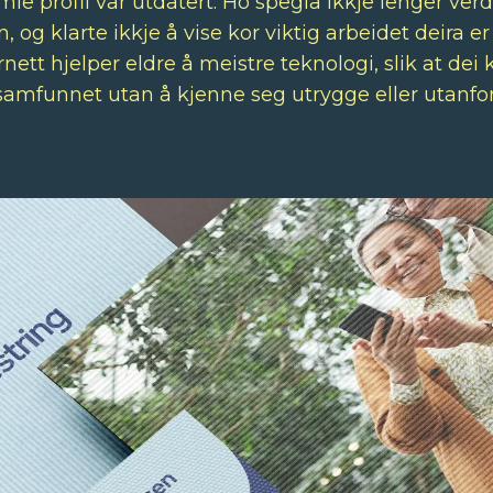
mle profil var utdatert. Ho spegla ikkje lenger ver
n, og klarte ikkje å vise kor viktig arbeidet deira er
ett hjelper eldre å meistre teknologi, slik at dei k
samfunnet utan å kjenne seg utrygge eller utanfor