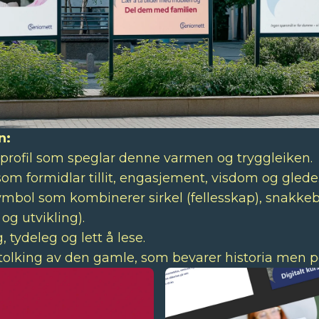
n:
ll profil som speglar denne varmen og tryggleiken.
som formidlar tillit, engasjement, visdom og glede
symbol som kombinerer sirkel (fellesskap), snakkeb
og utvikling).
 tydeleg og lett å lese.
olking av den gamle, som bevarer historia men p