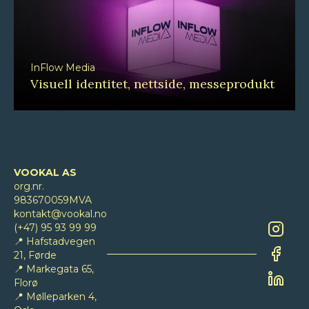
InFlow Media
Visuell identitet, nettside, messeprodukt
VOOKAL AS
org.nr.
983670059MVA
kontakt@vookal.no
(+47) 95 93 99 99
Instag
📍 Hafstadvegen
21, Førde
Faceb
📍 Markegata 65,
Florø
Linked
📍 Mølleparken 4,