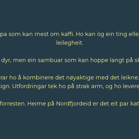
ppa som kan mest om kaffi. Ho kan òg ein ting elle
leilegheit.
 dyr, men ein sambuar som kan hoppe langt på ski.
rar ho å kombinere det nøyaktige med det leikne. H
sign. Utfordringar tek ho på strak arm, og ho leverer
 forresten. Heime på Nordfjordeid er det eit par kat