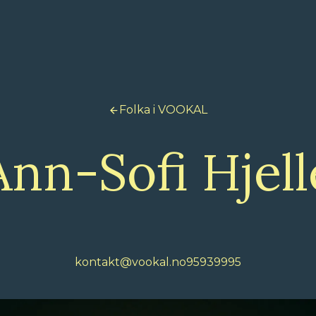
Folka i VOOKAL
Ann-Sofi Hjell
kontakt@vookal.no
95939995