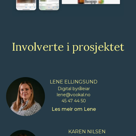
Involverte i prosjektet
LENE ELLINGSUND
Digital byråleiar
lene@vookal.no
45 47 44 50
Les meir om
Lene
KAREN NILSEN