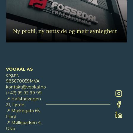
Ny profil, ny nettside og meir synlegheit
VOOKAL AS
org.nr.
983670059MVA
kontakt@vookal.no
(+47) 95 93 99 99
Instag
📍 Hafstadvegen
21, Førde
Faceb
📍 Markegata 65,
Florø
Linked
📍 Mølleparken 4,
Oslo